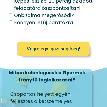
Képes lesz kb. 20 percig az adott
feladatára összpontosítani
Önbizalma megerősödik
Könnyen lel új barátokra
Végre egy igazi segítség!
Miben különlegesek a Gyermek
Iránytű foglalkozásai?
Csoportos helyett egyéni
fejlesztés a kétszemélyes