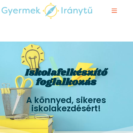
Iskolafelkészítő
foglalkozás
A könnyed, sikeres
iskolakezdésért!