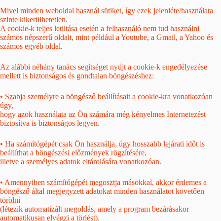
Mivel minden weboldal használ sütiket, így ezek jelenléte/használata
szinte kikerülhetetlen.
A cookie-k teljes letiltása esetén a felhasználó nem tud használni
számos népszerű oldalt, mint például a Youtube, a Gmail, a Yahoo és
számos egyéb oldal.
Az alábbi néhány tanács segítséget nyújt a cookie-k engedélyezése
mellett is biztonságos és gondtalan böngészéshez:
• Szabja személyre a böngésző beállításait a cookie-kra vonatkozóan
úgy,
hogy azok használata az Ön számára még kényelmes Internetezést
biztosítva is biztonságos legyen.
• Ha számítógépét csak Ön használja, úgy hosszabb lejárati időt is
beállíthat a böngészési előzmények rögzítésére,
illetve a személyes adatok eltárolására vonatkozóan.
• Amennyiben számítógépét megosztja másokkal, akkor érdemes a
böngésző által megjegyzett adatokat minden használatot követően
törölni
(létezik automatizált megoldás, amely a program bezárásakor
automatikusan elvégzi a törlést).