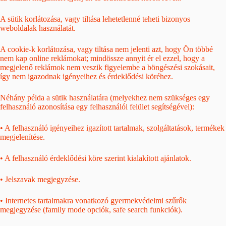
A sütik korlátozása, vagy tiltása lehetetlenné teheti bizonyos
weboldalak használatát.
A cookie-k korlátozása, vagy tiltása nem jelenti azt, hogy Ön többé
nem kap online reklámokat; mindössze annyit ér el ezzel, hogy a
megjelenő reklámok nem veszik figyelembe a böngészési szokásait,
így nem igazodnak igényeihez és érdeklődési köréhez.
Néhány példa a sütik használatára (melyekhez nem szükséges egy
felhasználó azonosítása egy felhasználói felület segítségével):
• A felhasználó igényeihez igazított tartalmak, szolgáltatások, termékek
megjelenítése.
• A felhasználó érdeklődési köre szerint kialakított ajánlatok.
• Jelszavak megjegyzése.
• Internetes tartalmakra vonatkozó gyermekvédelmi szűrők
megjegyzése (family mode opciók, safe search funkciók).