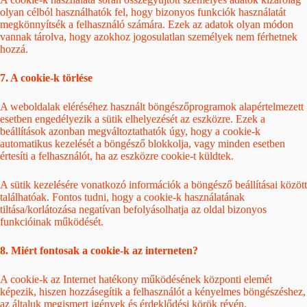
olyan célból használhatók fel, hogy bizonyos funkciók használatát
megkönnyítsék a felhasználó számára. Ezek az adatok olyan módon
vannak tárolva, hogy azokhoz jogosulatlan személyek nem férhetnek
hozzá.
7. A cookie-k törlése
A weboldalak eléréséhez használt böngészőprogramok alapértelmezett
esetben engedélyezik a sütik elhelyezését az eszközre. Ezek a
beállítások azonban megváltoztathatók úgy, hogy a cookie-k
automatikus kezelését a böngésző blokkolja, vagy minden esetben
értesíti a felhasználót, ha az eszközre cookie-t küldtek.
A sütik kezelésére vonatkozó információk a böngésző beállításai között
találhatóak. Fontos tudni, hogy a cookie-k használatának
tiltása/korlátozása negatívan befolyásolhatja az oldal bizonyos
funkcióinak működését.
8. Miért fontosak a cookie-k az interneten?
A cookie-k az Internet hatékony működésének központi elemét
képezik, hiszen hozzásegítik a felhasználót a kényelmes böngészéshez,
az általuk megismert igények és érdeklődési körök révén.