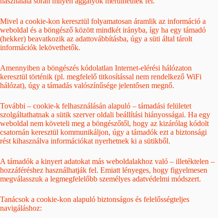
használata során milyen aggályok merülhetnek fel.
Mivel a cookie-kon keresztül folyamatosan áramlik az információ a
weboldal és a böngésző között mindkét irányba, így ha egy támadó
(hekker) beavatkozik az adattovábbításba, úgy a süti által tárolt
információk lekövethetők.
Amennyiben a böngészés kódolatlan Internet-elérési hálózaton
keresztül történik (pl. megfelelő titkosítással nem rendelkező WiFi
hálózat), úgy a támadás valószínűsége jelentősen megnő.
További – cookie-k felhasználásán alapuló – támadási felületet
szolgáltathatnak a sütik szerver oldali beállítási hiányosságai. Ha egy
weboldal nem követeli meg a böngészőtől, hogy az kizárólag kódolt
csatornán keresztül kommunikáljon, úgy a támadók ezt a biztonsági
rést kihasználva információkat nyerhetnek ki a sütikből.
A támadók a kinyert adatokat más weboldalakhoz való – illetéktelen –
hozzáféréshez használhatják fel. Emiatt lényeges, hogy figyelmesen
megválasszuk a legmegfelelőbb személyes adatvédelmi módszert.
Tanácsok a cookie-kon alapuló biztonságos és felelősségteljes
navigáláshoz: