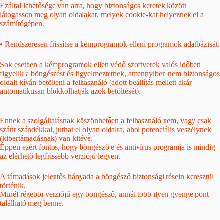
Ezáltal lehetősége van arra, hogy biztonságos keretek között
látogasson meg olyan oldalakat, melyek cookie-kat helyeznek el a
számítógépen.
• Rendszeresen frissítse a kémprogramok elleni programok adatbázisát.
Sok esetben a kémprogramok ellen védő szoftverek valós időben
figyelik a böngészést és figyelmeztetnek, amennyiben nem biztonságos
oldalt kíván betölteni a felhasználó (adott beállítás mellett akár
automatikusan blokkolhatják azok betöltését).
Ennek a szolgáltatásnak köszönhetően a felhasználó nem, vagy csak
szánt szándékkal, juthat el olyan oldalra, ahol potenciális veszélynek
(kibertámadásnak) van kitéve.
Éppen ezért fontos, hogy böngészője és antivírus programja is mindig
az elérhető legfrissebb verziójú legyen.
A támadások jelentős hányada a böngésző biztonsági résein keresztül
történik.
Minél régebbi verziójú egy böngésző, annál több ilyen gyenge pont
található meg benne.