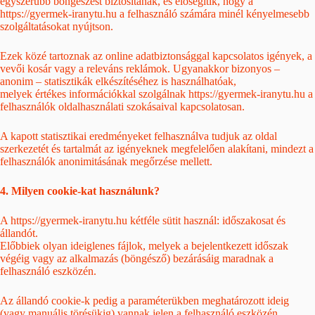
egyszerűbb böngészést biztosítanak, és elősegítik, hogy a
https://gyermek-iranytu.hu a felhasználó számára minél kényelmesebb
szolgáltatásokat nyújtson.
Ezek közé tartoznak az online adatbiztonsággal kapcsolatos igények, a
vevői kosár vagy a releváns reklámok. Ugyanakkor bizonyos –
anonim – statisztikák elkészítéséhez is használhatóak,
melyek értékes információkkal szolgálnak https://gyermek-iranytu.hu a
felhasználók oldalhasználati szokásaival kapcsolatosan.
A kapott statisztikai eredményeket felhasználva tudjuk az oldal
szerkezetét és tartalmát az igényeknek megfelelően alakítani, mindezt a
felhasználók anonimitásának megőrzése mellett.
4. Milyen cookie-kat használunk?
A https://gyermek-iranytu.hu kétféle sütit használ: időszakosat és
állandót.
Előbbiek olyan ideiglenes fájlok, melyek a bejelentkezett időszak
végéig vagy az alkalmazás (böngésző) bezárásáig maradnak a
felhasználó eszközén.
Az állandó cookie-k pedig a paraméterükben meghatározott ideig
(vagy manuális törésükig) vannak jelen a felhasználó eszközén.