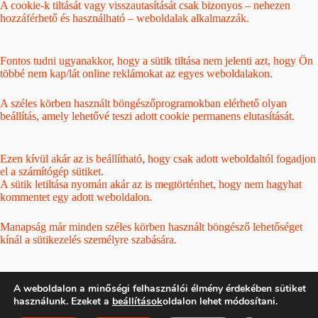
A cookie-k tiltását vagy visszautasítását csak bizonyos – nehezen
hozzáférhető és használható – weboldalak alkalmazzák.
Fontos tudni ugyanakkor, hogy a sütik tiltása nem jelenti azt, hogy Ön
többé nem kap/lát online reklámokat az egyes weboldalakon.
A széles körben használt böngészőprogramokban elérhető olyan
beállítás, amely lehetővé teszi adott cookie permanens elutasítását.
Ezen kívül akár az is beállítható, hogy csak adott weboldaltól fogadjon
el a számítógép sütiket.
A sütik letiltása nyomán akár az is megtörténhet, hogy nem hagyhat
kommentet egy adott weboldalon.
Manapság már minden széles körben használt böngésző lehetőséget
kínál a sütikezelés személyre szabására.
Ezek a beállítások a böngészőben rendszerint az „Opciók” vagy
A weboldalon a minőségi felhasználói élmény érdekében sütiket
„Beállítások” menün belül találhatók.
használunk. Ezeket a
beállítások
oldalon lehet módosítani.