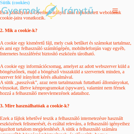
Skip
Sütik (cookies)
to
Ez a szabályzat a Gyermek-iránytű által működtetett weboldalak
content
cookie-jaira vonatkozik.
2. Mik a cookie-k?
A cookie egy kisméretű fájl, mely csak betűket és számokat tartalmaz,
és ami egy felhasználó számítógépén, mobiltelefonján vagy egyéb,
Internetes hozzáférést biztosító eszközén tárolható.
A cookie egy információcsomag, amelyet az adott webszerver küld a
böngészőnek, majd a böngésző visszaküld a szervernek minden, a
szerver felé irányított kérés alkalmával.
A sütik „passzívak”, azaz nem tartalmaznak futtatható állományokat,
vírusokat, illetve kémprogramokat (spyware), valamint nem férnek
hozzá a felhasználó merevlemezének adataihoz.
3. Mire használhatóak a cookie-k?
Ezek a fájlok lehetővé teszik a felhasználó internetezésre használt
eszközének felismerését, és ezáltal releváns, a felhasználó igényeihez
igazított tartalom megjelenítését. A sütik a felhasználó számára