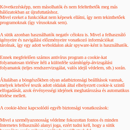
Következésképp, nem másolhatók és nem feleltethetők meg más
hálózatokban az újrafuttatáshoz.
Mivel ezeket a funkciókat nem képesek ellátni, így nem tekinthetőek
programoknak (így vírusoknak sem).
A sütik azonban használhatók negatív célokra is. Mivel a felhasználó
igényeire és navigálási előzményeire vonatkozó információkat
tárolnak, így egy adott weboldalon akár spyware-ként is használhatók.
Ennek megfelelően számos antivírus program a cookie-kat
folyamatosan törlésre ítéli a különféle számítógép-átvizsgálási
folyamatok (teljes rendszervizsgálat, valós idejű védelem, stb.) során.
Általában a böngészőkben olyan adatbiztonsági beállítások vannak,
melyek lehetővé teszik adott oldalak által elhelyezett cookie-k szintű
elfogadását, azok érvényességi idejének meghatározása és automatikus
törlése mellett.
A cookie-khoz kapcsolódó egyéb biztonsági vonatkozások:
Mivel a személyazonosság védelme fokozottan fontos és minden
Internetes felhasználó alanyi joga, ezért tudni kell, hogy a sütik