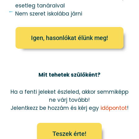
esetleg tanáraival
Nem szeret iskolába járni
Igen, hasonlókat élünk meg!
Mit tehetek szülőként?
Ha a fenti jeleket észleled, akkor semmiképp
ne várj tovább!
Jelentkezz be hozzám és kérj egy
időpontot
!
Teszek érte!