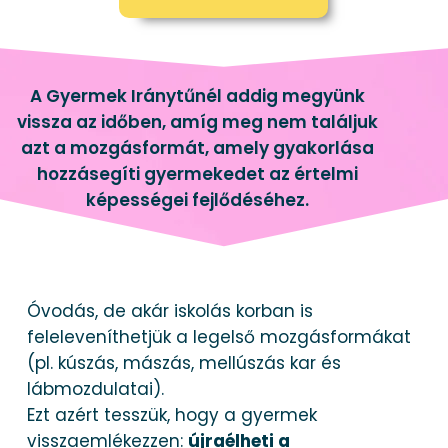
A Gyermek Iránytűnél addig megyünk
vissza az időben, amíg meg nem találjuk
azt a mozgásformát, amely gyakorlása
hozzásegíti gyermekedet az értelmi
képességei fejlődéséhez.
Óvodás, de akár iskolás korban is
feleleveníthetjük a legelső mozgásformákat
(pl. kúszás, mászás, mellúszás kar és
lábmozdulatai).
Ezt azért tesszük, hogy a gyermek
visszaemlékezzen:
újraélheti a