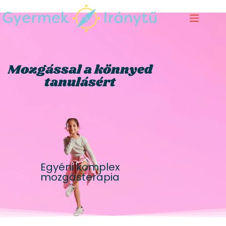
Mozgással a könnyed
tanulásért
Egyéni komplex
mozgásterápia