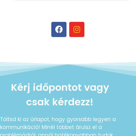
Kérj időpontot vagy
csak kérdezz!
Töltsd ki az űrlapot, hogy gyorsabb legyen a
kommunikáció! Minél többet árulsz el a
problémádról, annál hatékonyabban tudok