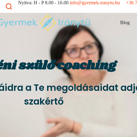
Nyitva: H - P 8.00 - 16.00
info@gyermek-iranytu.hu
+36 7
Blog
ni szülő coaching
áidra a Te megoldásaidat adj
szakértő