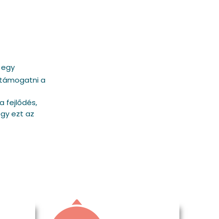
 egy
 támogatni a
 fejlődés,
ogy ezt az