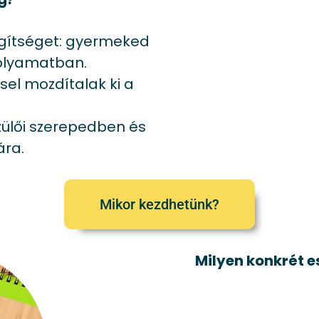
egítséget: gyermeked
folyamatban.
sel mozdítalak ki a
ülői szerepedben és
ára.
Mikor kezdhetünk?
Milyen konkrét 