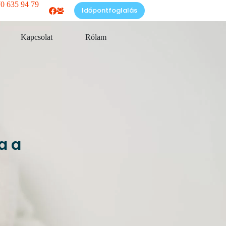
0 635 94 79
Időpontfoglalás
Kapcsolat
Rólam
a a