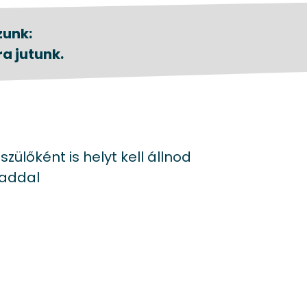
zunk:
a jutunk.
zülőként is helyt kell állnod
gaddal