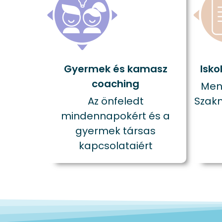
Gyermek és kamasz
Isko
coaching
Men
Az önfeledt
Szakm
mindennapokért és a
gyermek társas
kapcsolataiért