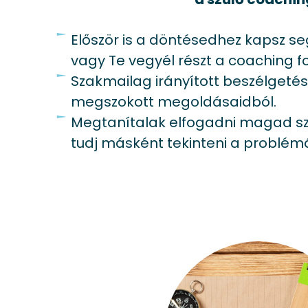
Először is a döntésedhez kapsz s
vagy Te vegyél részt a coaching 
Szakmailag irányított beszélgetés
megszokott megoldásaidból.
Megtanítalak elfogadni magad sz
tudj másként tekinteni a problém