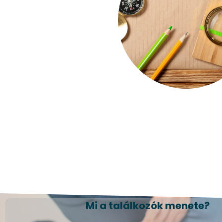
Mi a találkozók menete?