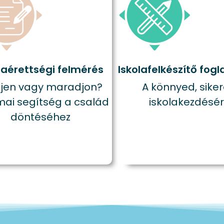
laérettségi felmérés
Iskolafelkészítő fogl
jen vagy maradjon?
A könnyed, sike
ai segítség a család
iskolakezdésér
döntéséhez