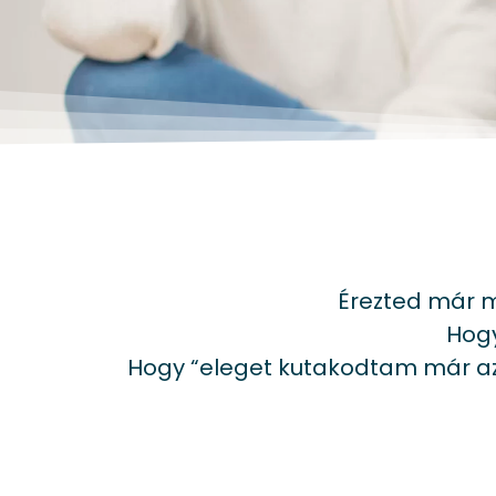
Érezted már 
Hogy
Hogy “eleget kutakodtam már az