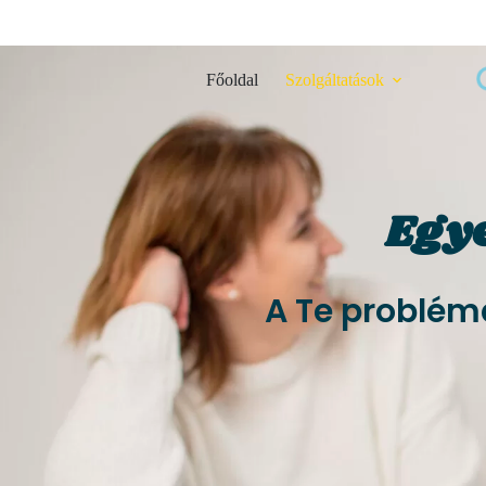
Főoldal
Szolgáltatások
Egyé
A Te problém