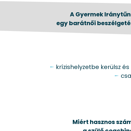
A Gyermek Iránytűn
egy barátnői beszélgeté
krízishelyzetbe kerülsz é
csa
Miért hasznos szá
a szülő coachin