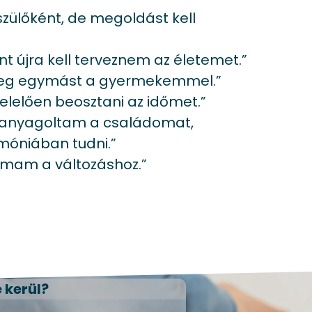
szülőként, de megoldást kell
t újra kell terveznem az életemet.”
meg egymást a gyermekemmel.”
elően beosztani az időmet.”
elhanyagoltam a családomat,
móniában tudni.”
lmam a változáshoz.”
 kerül?