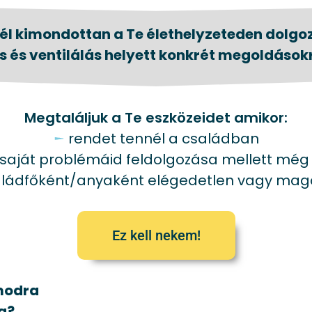
él kimondottan a Te élethelyzeteden dolgo
s és ventilálás helyett konkrét megoldásokr
Megtaláljuk a Te eszközeidet amikor:
rendet tennél a családban
s saját problémáid feldolgozása mellett még s
ládfőként/anyaként elégedetlen vagy ma
Ez kell nekem!
modra
g?