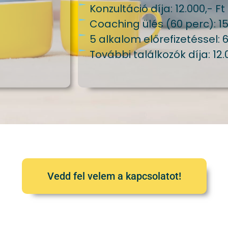
Konzultáció díja: 12.000,- Ft
Coaching ülés (60 perc): 15
5 alkalom előrefizetéssel: 6
További találkozók díja: 12.
Vedd fel velem a kapcsolatot!