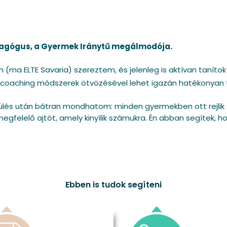
edagógus, a Gyermek Iránytű megálmodója.
 (ma ELTE Savaria) szereztem, és jelenleg is aktívan tanítok
 a coaching módszerek ötvözésével lehet igazán hatékonyan
 ülés után bátran mondhatom: minden gyermekben ott rejlik a
megfelelő ajtót, amely kinyílik számukra. Én abban segítek, h
Ebben is tudok segíteni