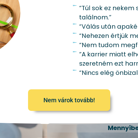
“Túl sok ez nekem 
találnom.”
“Válás után apakén
“Nehezen értjük 
“Nem tudom megfel
“A karrier miatt 
szeretném ezt har
“Nincs elég önbiza
Nem várok tovább!
Mennyibe