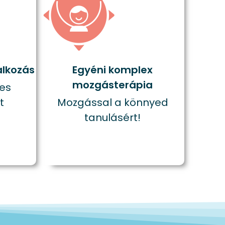
alkozás
Egyéni komplex
mozgásterápia
res
t
Mozgással a könnyed
tanulásért!