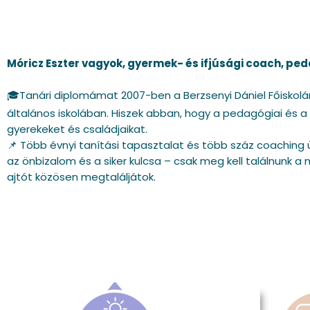
Móricz Eszter vagyok, gyermek- és ifjúsági coach, p
🎓Tanári diplomámat 2007-ben a Berzsenyi Dániel Főiskolán
általános iskolában. Hiszek abban, hogy a pedagógiai és
gyerekeket és családjaikat.
📌 Több évnyi tanítási tapasztalat és több száz coaching
az önbizalom és a siker kulcsa – csak meg kell találnunk a 
ajtót közösen megtaláljátok.